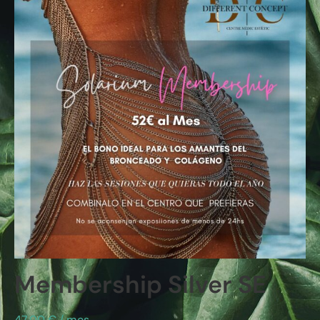
Membership Silver SE
47,00
€
/ mes