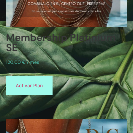
Membership Platinium
SE
120,00
€
/ mes
Activar Plan