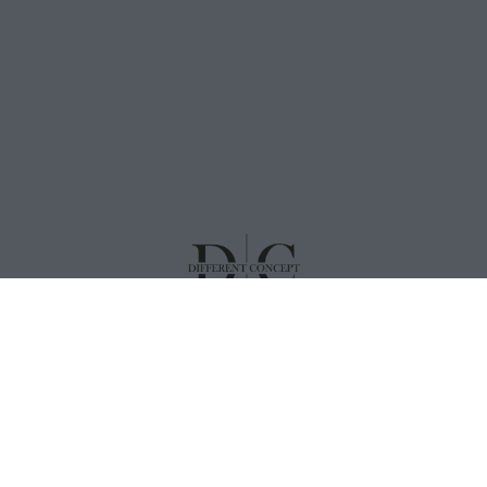
HORARIOS
Barcelona. Según cita.
Tortosa. 10.00 a 19.00 Horas
Amposta. 09.30 a 20.30 Horas